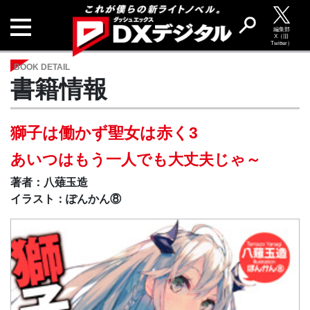
編集部
X（旧
Twitter）
BOOK DETAIL
書籍情報
獅子は働かず聖女は赤く3
あいつはもう一人でも大丈夫じゃ～
著者：八薙玉造
イラスト：ぽんかん⑧