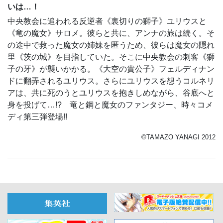
いは…！
中央教会に追われる反逆者《裏切りの獅子》ユリウスと
《竜の魔女》サロメ。彼らと共に、アンナの旅は続く。そ
の途中で救った魔女の姉妹を匿うため、彼らは魔女の隠れ
里《茨の城》を目指していた。そこに中央教会の刺客《獅
子の牙》が襲いかかる。《大空の貴公子》フェルディナン
ドに翻弄されるユリウス。さらにユリウスを想うコルネリ
アは、共に死のうとユリウスを抱きしめながら、谷底へと
身を投げて…!? 竜と鋼と魔女のファンタジー、時々コメ
ディ第三弾登場!!
©TAMAZO YANAGI 2012