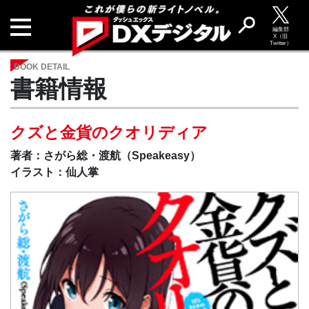
編集部
X（旧
Twitter）
BOOK DETAIL
書籍情報
クズと金貨のクオリディア
著者：さがら総・渡航（Speakeasy）
イラスト：仙人掌