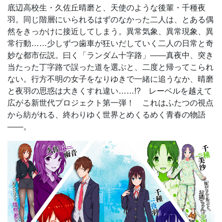
底辺高校生・久佐丘晴磨と、天使のような後輩・千種夜
羽。同じ階層にいられるはずのなかった二人は、とある偶
然をきっかけに接近してしまう。異常気象、異常現象、異
常行動……少しずつ歯車が狂いだしていく二人の日常と奇
妙な都市伝説。曰く「ランダム十字路」――真夜中、突き
当たった丁字路で誤った道を選ぶと、二度と帰ってこられ
ない。行方不明の女子をなりゆきで一緒に追うなか、晴磨
と夜羽の思惑は大きくすれ違い……!? レーベルを越えて
広がる新世代プロジェクト第一弾！ これはふたつの視点
から紡がれる、終わりゆく世界とめくるめく青春の物語
――。