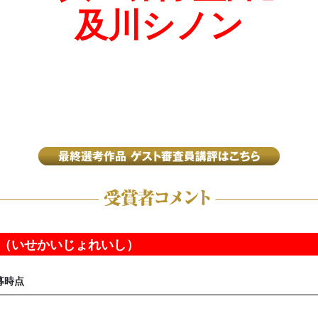
及川シノン
（いせかいじょれいし）
募時点