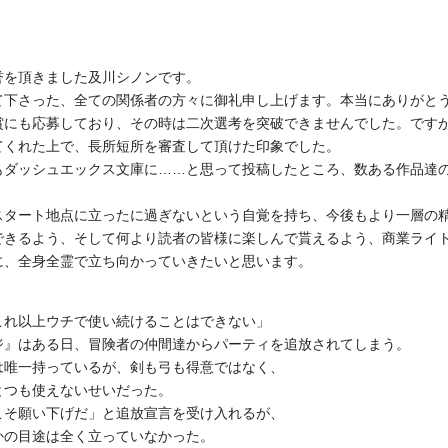
誉を頂きました及川シノンです。
て下さった、全ての関係者の方々に御礼申し上げます。本当にありがと
賞にも応募しており、その時は二次選考を突破できませんでした。です
てくれた上で、長所短所を審査して頂けた印象でした。
もダッシュエックス文庫に……と思って投稿したところ、数ある作品達
。
スタート地点に立ったに過ぎないという自覚を持ち、今後もより一層の
できるよう、そして何より読者の皆様に楽しんで貰えるよう、商業ライ
に、全身全霊で立ち向かっていきたいと思います。
これ以上ウチで使い続けることはできない」
ジ』はある日、冒険者の仲間達からパーティを追放されてしまう。
は唯一持っているが、剣も弓も得意ではなく、
とつも使えないせいだった。
こそ願い下げだ」と追放宣言を受け入れるが、
かの目途は全く立っていなかった。