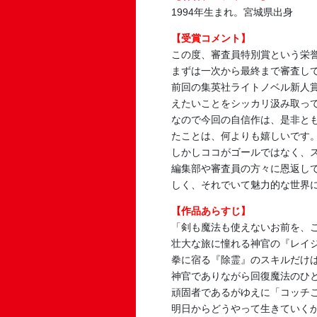
1994年生まれ。宮城県出身
【受賞コメント】
この度、審査員特別賞という栄
まずは一次から最終まで審査し
前回の集英社ライトノベル新人
えたいことをシッカリ汲み取っ
なので今回の自信作は、是非と
たことは、何よりも嬉しいです
しかしココがゴールではなく、
編集部や審査員の方々に恩返し
しく、それでいて魅力的な世界
【作品あらすじ】
「剣も魔法も使えないお前を、
壮大な旅に憧れる神官の『レイ
拳に宿る『除霊』のスキルだけ
神官でありながら回復魔法のひ
頑固者であるがゆえに「コッチ
明日からどうやって生きていく