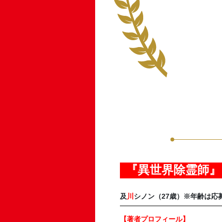
『異世界除霊師』
及
川
シノン（27歳）
※年齢は応
【著者プロフィール】