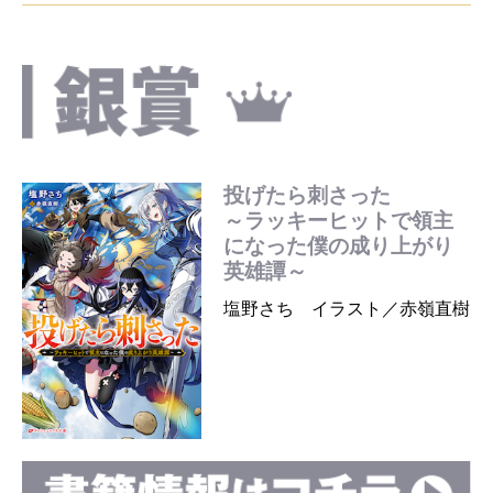
投げたら刺さった
～ラッキーヒットで領主
になった僕の成り上がり
英雄譚～
塩野さち イラスト／赤嶺直樹