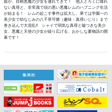
親が、自称悪魔の少女を連れてきて！ 他人とろくに喋れ
ない真尋と、非常識で頭の悪い悪魔レムのハプニング生活
が始まる！ レムの起こす事件は拡大し、果ては学園一の
美少女で幼なじみの八千草可憐（趣味：真尋いじり）まで
巻き込んで大混乱!! シャイで弱気な真尋と嘘つきな美少
女、悪魔と天使の少女が繰り広げる、おかしな夏物語の開
幕です！