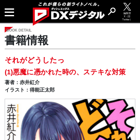
編集部
X（旧
Twitter）
BOOK DETAIL
書籍情報
それがどうしたっ
(1)悪魔に憑かれた時の、ステキな対策
著者：赤井紅介
イラスト：得能正太郎