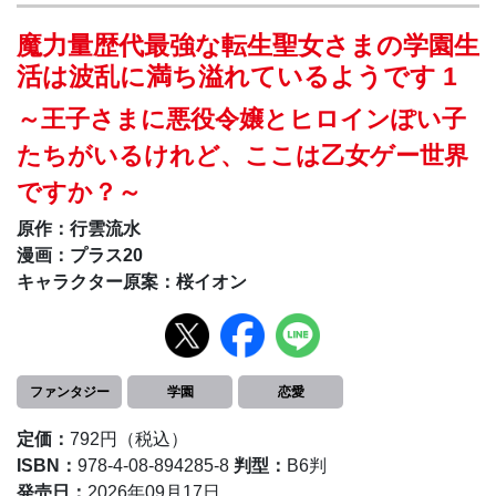
魔力量歴代最強な転生聖女さまの学園生
活は波乱に満ち溢れているようです 1
～王子さまに悪役令嬢とヒロインぽい子
たちがいるけれど、ここは乙女ゲー世界
ですか？～
原作：行雲流水
漫画：プラス20
キャラクター原案：桜イオン
ファンタジー
学園
恋愛
定価：
792円（税込）
ISBN：
978-4-08-894285-8
判型：
B6判
発売日：
2026年09月17日