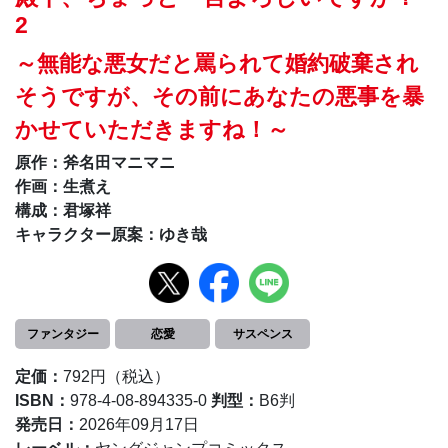
2
～無能な悪女だと罵られて婚約破棄され
そうですが、その前にあなたの悪事を暴
かせていただきますね！～
原作：斧名田マニマニ
作画：生煮え
構成：君塚祥
キャラクター原案：ゆき哉
ファンタジー
恋愛
サスペンス
定価：
792円（税込）
ISBN：
978-4-08-894335-0
判型：
B6判
発売日：
2026年09月17日