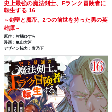
史上最強の魔法剣士、Fランク冒険者に
転生する 16
～剣聖と魔帝、2つの前世を持った男の英
雄譚～
原作：柑橘ゆすら
漫画：亀山大河
デザイン協力：青乃下