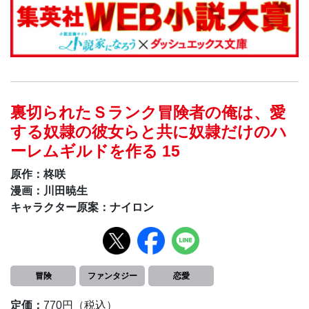
裏切られたＳランク冒険者の俺は、愛
する奴隷の彼女らと共に奴隷だけのハ
ーレムギルドを作る 15
原作：柊咲
漫画：川田暁生
キャラクター原案：ナイロン
冒険
ファンタジー
恋愛
定価：
770円（税込）