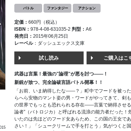
バトル
ファンタジー
アクション
定価：
660円（税込）
ISBN：
978-4-08-631035-2
判型：
A6
発売日：
2015年06月25日
レーベル
：ダッシュエックス文庫
試し読み
ご購入はこ
武器は言葉！最強の”論理”が悪を討つ――！
新鋭が放つ、完全論破言語バトル開幕！！
「お前、いま納得したな――？」町中でフードを被っ
らへら安物のマント姿の男・ワードがやってきて、剣
の世界でもっとも恐れられる存在――言葉で納得させる
論者”（バトロジカ）と呼ばれる流浪の能力者だった！
いたのは先ほどのフード女あらため、この国の王女で
さい！」「シュークリームで手を打とう」気がつくと
015