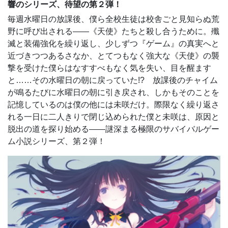
響のシリーズ、待望の第２弾！
毎週水曜日の放課後、僕ら全校生徒は校舎ごと見知らぬ荒
野に呼び出される――《天使》たちと殺し合うために。殲
滅と装備強化を繰り返し、少しずつ『ゲーム』の真実へと
近づきつつあるさなか、とてつもなく強大な《天使》の襲
撃を受けた僕らはなすすべもなく気を失い、目を醒ます
と……その水曜日の朝に戻っていた!? 放課後のチャイム
が鳴るたびに水曜日の朝に引き戻され、しかもそのことを
記憶しているのは僕の他には未咲だけ。際限なく繰り返さ
れる一日に二人きりで閉じ込められた僕と未咲は、原因と
脱出の道を探り始める――謎深まる極限のサバイバルゲー
ム小説シリーズ、第２弾！