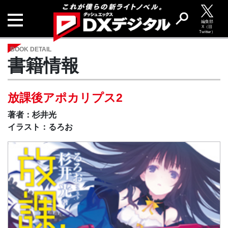
編集部
X（旧
Twitter）
BOOK DETAIL
書籍情報
放課後アポカリプス2
著者：杉井光
イラスト：るろお