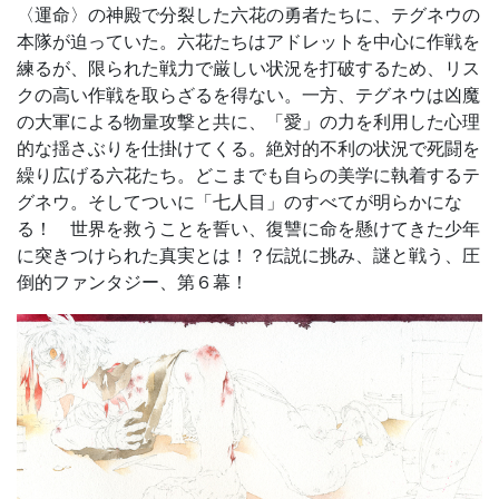
〈運命〉の神殿で分裂した六花の勇者たちに、テグネウの
本隊が迫っていた。六花たちはアドレットを中心に作戦を
練るが、限られた戦力で厳しい状況を打破するため、リス
クの高い作戦を取らざるを得ない。一方、テグネウは凶魔
の大軍による物量攻撃と共に、「愛」の力を利用した心理
的な揺さぶりを仕掛けてくる。絶対的不利の状況で死闘を
繰り広げる六花たち。どこまでも自らの美学に執着するテ
グネウ。そしてついに「七人目」のすべてが明らかにな
る！ 世界を救うことを誓い、復讐に命を懸けてきた少年
に突きつけられた真実とは！？伝説に挑み、謎と戦う、圧
倒的ファンタジー、第６幕！