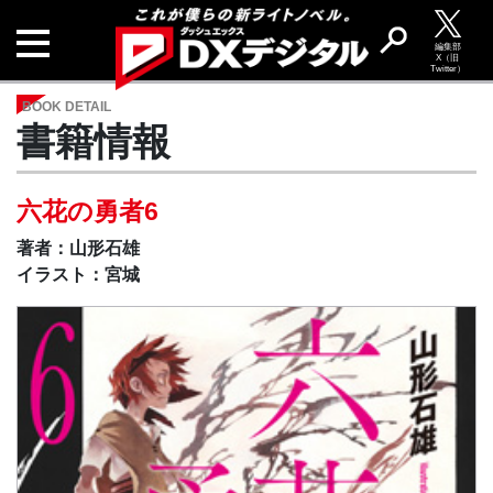
編集部
X（旧
Twitter）
BOOK DETAIL
書籍情報
六花の勇者6
著者：山形石雄
イラスト：宮城