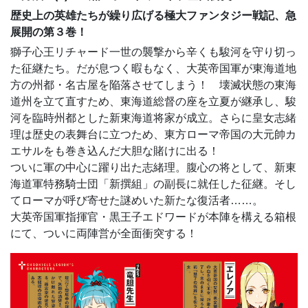
歴史上の英雄たちが繰り広げる極大ファンタジー戦記、急
展開の第３巻！
獅子心王リチャード一世の襲撃から辛くも駿河を守り切っ
た征継たち。だが息つく暇もなく、大英帝国軍が東海道地
方の州都・名古屋を陥落させてしまう！ 壊滅状態の東海
道州を立て直すため、東海道総督の座を立夏が継承し、駿
河を臨時州都とした新東海道将家が成立。さらに皇女志緒
理は歴史の表舞台に立つため、東方ローマ帝国の大元帥カ
エサルをも巻き込んだ大胆な賭けに出る！
ついに軍の中心に躍り出た志緒理。腹心の将として、新東
海道軍特務騎士団「新撰組」の副長に就任した征継。そし
てローマが呼び寄せた謎めいた新たな復活者……。
大英帝国軍指揮官・黒王子エドワードが本陣を構える箱根
にて、ついに両陣営が全面衝突する！