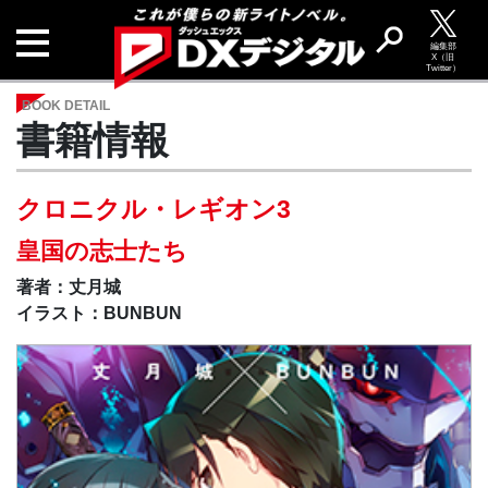
編集部
X（旧
Twitter）
BOOK DETAIL
書籍情報
クロニクル・レギオン3
皇国の志士たち
著者：丈月城
イラスト：BUNBUN