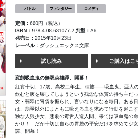
バトル
ファンタジー
コメディ
定価：
660円（税込）
ISBN：
978-4-08-631077-2
判型：
A6
発売日：
2015年10月23日
レーベル
：ダッシュエックス文庫
試し読み
ご購入はこ
変態吸血鬼の無双英雄譚、開幕！
紅亥十切、17歳、高校二年生。種族――吸血鬼。亜人
飲むと腹を壊してしまうという残念な体質の持ち主だっ
女・翡翠に胃袋を握られ、言いなりになる毎日。ある
は、翡翠以外にまともに吸える血を求めて行動を起こ
独な人狼少女、悲劇の毒舌人造人間、果ては吸血鬼の
かり！ だが十切は自らの胃袋の平安だけを求めて少
譚、開幕！