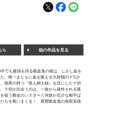
ちら
他の作品を見る
の中でも最強を誇る吸血鬼の彼は、しかし血を
た。唯一まともに血を吸える大財閥のドS少
日、翡翠の持つ『亜人紳士録』を目にした十切
す。十切が出会うのは、一族から疎外される孤
命を狙う教会のシスターと何故か厄介な相手ば
女たちを救いまくる！ 変態吸血鬼の無双英雄