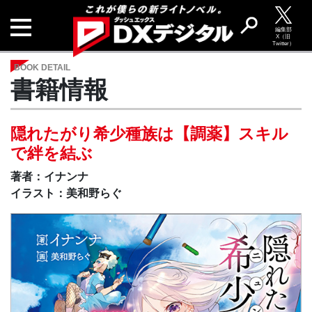
編集部
X（旧
Twitter）
BOOK DETAIL
書籍情報
隠れたがり希少種族は【調薬】スキル
で絆を結ぶ
著者：イナンナ
イラスト：美和野らぐ