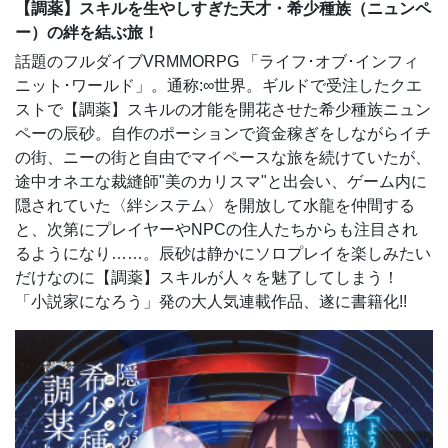
【調薬】スキルを生やしすぎた天才・希少種族（ニュンペ
ー）の絆を結ぶ旅！
話題のフルダイブVRMMORPG 「ライフ･オブ･インフィ
ニット･ワールド」。通称:∞世界。ギルドで受注したクエ
ストで【調薬】スキルの才能を開花させた希少種族ニュン
ペーの辰砂。自作のポーションで資金稼ぎをしながらイチ
の街、ニーの街と自由でマイペースな旅を続けていたが、
途中オネエな裁縫師"美のカリスマ"と出会い、ゲーム内に
隠されていた〈絆システム〉を開放して水龍を仲間する
と、次第にプレイヤーやNPCの住人たちからも注目され
るようになり……。辰砂は静かにソロプレイを楽しみたい
だけなのに【調薬】スキルが人々を魅了してしまう！
「小説家になろう」発の大人気連載作品、遂に書籍化!!