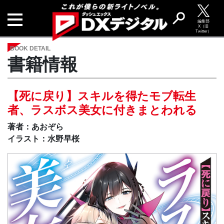
編集部
X（旧
Twitter）
BOOK DETAIL
書籍情報
【死に戻り】スキルを得たモブ転生
者、ラスボス美女に付きまとわれる
著者：あおぞら
イラスト：水野早桜