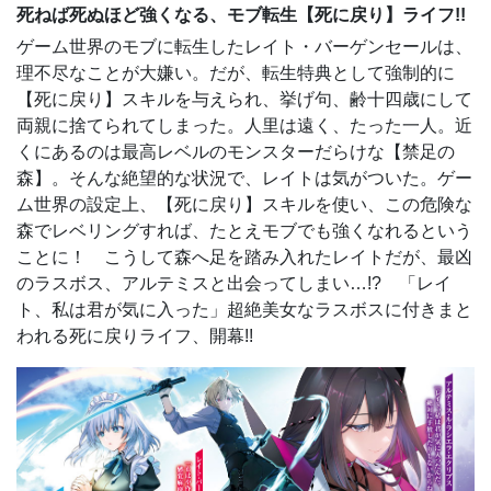
死ねば死ぬほど強くなる、モブ転生【死に戻り】ライフ!!
ゲーム世界のモブに転生したレイト・バーゲンセールは、
理不尽なことが大嫌い。だが、転生特典として強制的に
【死に戻り】スキルを与えられ、挙げ句、齢十四歳にして
両親に捨てられてしまった。人里は遠く、たった一人。近
くにあるのは最高レベルのモンスターだらけな【禁足の
森】。そんな絶望的な状況で、レイトは気がついた。ゲー
ム世界の設定上、【死に戻り】スキルを使い、この危険な
森でレベリングすれば、たとえモブでも強くなれるという
ことに！ こうして森へ足を踏み入れたレイトだが、最凶
のラスボス、アルテミスと出会ってしまい…!? 「レイ
ト、私は君が気に入った」超絶美女なラスボスに付きまと
われる死に戻りライフ、開幕!!