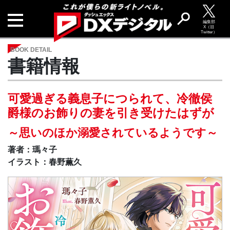
編集部
X（旧
Twitter）
BOOK DETAIL
書籍情報
可愛過ぎる義息子につられて、冷徹侯
爵様のお飾りの妻を引き受けたはずが
～思いのほか溺愛されているようです～
著者：瑪々子
イラスト：春野薫久