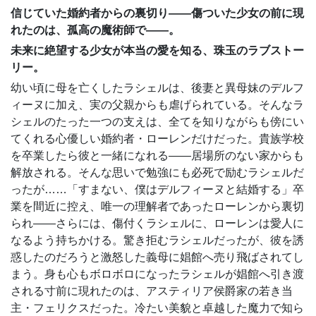
信じていた婚約者からの裏切り――傷ついた少女の前に現
れたのは、孤高の魔術師で――。
未来に絶望する少女が本当の愛を知る、珠玉のラブストー
リー。
幼い頃に母を亡くしたラシェルは、後妻と異母妹のデルフ
ィーヌに加え、実の父親からも虐げられている。そんなラ
シェルのたった一つの支えは、全てを知りながらも傍にい
てくれる心優しい婚約者・ローレンだけだった。貴族学校
を卒業したら彼と一緒になれる――居場所のない家からも
解放される。そんな思いで勉強にも必死で励むラシェルだ
ったが……「すまない、僕はデルフィーヌと結婚する」卒
業を間近に控え、唯一の理解者であったローレンから裏切
られ――さらには、傷付くラシェルに、ローレンは愛人に
なるよう持ちかける。驚き拒むラシェルだったが、彼を誘
惑したのだろうと激怒した義母に娼館へ売り飛ばされてし
まう。身も心もボロボロになったラシェルが娼館へ引き渡
される寸前に現れたのは、アスティリア侯爵家の若き当
主・フェリクスだった。冷たい美貌と卓越した魔力で知ら