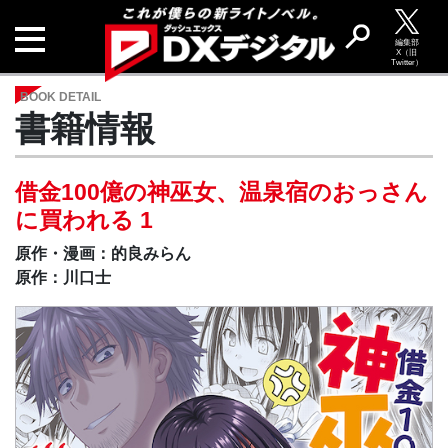
編集部
X（旧
Twitter）
BOOK DETAIL
書籍情報
借⾦100億の神巫⼥、温泉宿のおっさん
に買われる 1
原作・漫画：的良みらん
原作：川口士