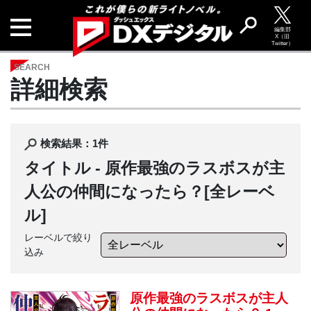
編集部
X（旧
Twitter）
SEARCH
詳細検索
検索結果：1件
タイトル -
原作最強のラスボスが主
人公の仲間になったら？
[全レーベ
ル]
レーベルで絞り
込み
原作最強のラスボスが主人