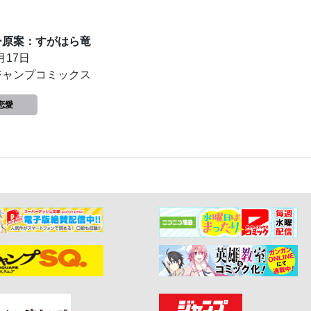
ー原案：すがはら竜
月17日
ジャンプコミックス
恋愛