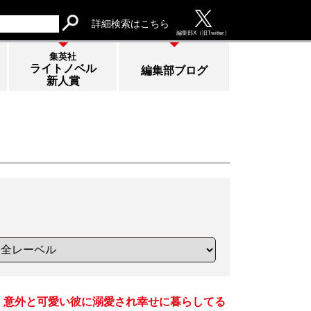
詳細検索はこちら
編集部
X（旧Twitter）
集英社
ライトノベル
編集部ブログ
新人賞
、意外と可愛い彼に溺愛され幸せに暮らしてる