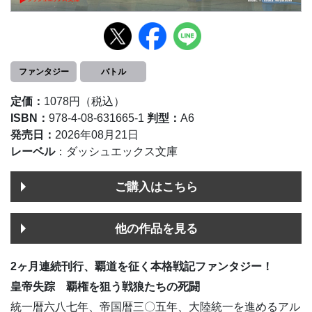
ファンタジー
バトル
定価：
1078円（税込）
ISBN：
978-4-08-631665-1
判型：
A6
発売日：
2026年08月21日
レーベル
：ダッシュエックス文庫
ご購入はこちら
他の作品を見る
2ヶ月連続刊行、覇道を征く本格戦記ファンタジー！
皇帝失踪 覇権を狙う戦狼たちの死闘
統一暦六八七年、帝国暦三〇五年、大陸統一を進めるアル