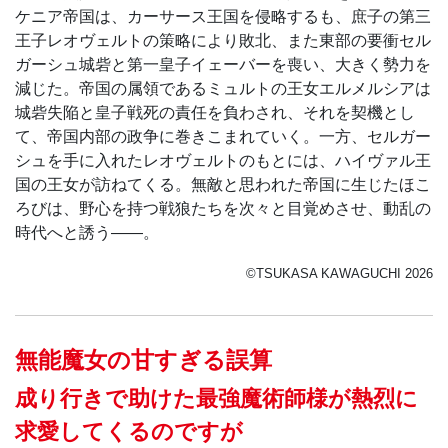
ケニア帝国は、カーサース王国を侵略するも、庶子の第三
王子レオヴェルトの策略により敗北、また東部の要衝セル
ガーシュ城砦と第一皇子イェーバーを喪い、大きく勢力を
減じた。帝国の属領であるミュルトの王女エルメルシアは
城砦失陥と皇子戦死の責任を負わされ、それを契機とし
て、帝国内部の政争に巻きこまれていく。一方、セルガー
シュを手に入れたレオヴェルトのもとには、ハイヴァル王
国の王女が訪ねてくる。無敵と思われた帝国に生じたほこ
ろびは、野心を持つ戦狼たちを次々と目覚めさせ、動乱の
時代へと誘う――。
©TSUKASA KAWAGUCHI 2026
無能魔女の甘すぎる誤算
成り行きで助けた最強魔術師様が熱烈に
求愛してくるのですが