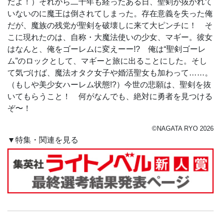
だよ！）それから二十年も経ったある日、聖剣が抜かれて
いないのに魔王は倒されてしまった。存在意義を失った俺
だが、魔族の残党が聖剣を破壊しに来て大ピンチに！ そ
こに現れたのは、自称・大魔法使いの少女、マギー。彼女
はなんと、俺をゴーレムに変えーー!? 俺は“聖剣ゴーレ
ム”のロックとして、マギーと旅に出ることにした。そし
て気づけば、魔法オタク女子や婚活聖女も加わって……。
（もしや美少女ハーレム状態!?）今世の悲願は、聖剣を抜
いてもらうこと！ 何がなんでも、絶対に勇者を見つける
ぞ〜！
©NAGATA RYO 2026
▼特集・関連を見る