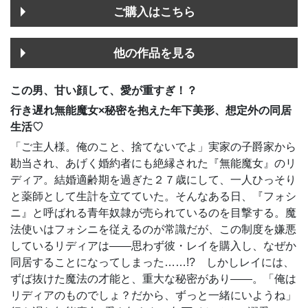
ご購入はこちら
他の作品を見る
この男、甘い顔して、愛が重すぎ！？
行き遅れ無能魔女×秘密を抱えた年下美形、想定外の同居
生活♡
「ご主人様。俺のこと、捨てないでよ」実家の子爵家から
勘当され、あげく婚約者にも絶縁された『無能魔女』のリ
ディア。結婚適齢期を過ぎた２７歳にして、一人ひっそり
と薬師として生計を立てていた。そんなある日、『フォシ
ニ』と呼ばれる青年奴隷が売られているのを目撃する。魔
法使いはフォシニを従えるのが常識だが、この制度を嫌悪
しているリディアは――思わず彼・レイを購入し、なぜか
同居することになってしまった……!? しかしレイには、
ずば抜けた魔法の才能と、重大な秘密があり――。「俺は
リディアのものでしょ？だから、ずっと一緒にいようね」