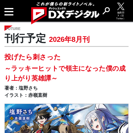
編集部
X（旧
Twitter）
FUTURE
刊行予定
2026年8月刊
投げたら刺さった
～ラッキーヒットで領主になった僕の成
り上がり英雄譚～
著者：塩野さち
イラスト：赤嶺直樹