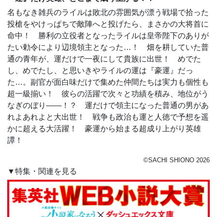
名もなき雑兵のライルは敗北の雰囲気が漂う戦場で拾った
投槍をやけっぱちで敵陣へと投げたら、まさかの大将首に
命中！ 勝利の立役者となったライルは皇帝陛下のありが
たい勅令により辺境領主となった…！ 畑を耕していた普
通の青年が、運だけで一夜にして貴族に出世！ めでた
し、めでたし、と思いきやライルの運は『豪運』だっ
た…。副官が面白味だけで集めた仲間たちは実力も個性も
超一級揃い！ 彼らの活躍で次々と功績を積み、地位がう
なぎのぼり――！？ 運だけで領主になった普通の男があ
れよあれよと大出世！ 戦争も政治も運と人徳で予想を遥
かに超える大活躍！ 豪運から始まる超成り上がり英雄
譚！
©SACHI SHIONO 2026
▼特集・関連を見る